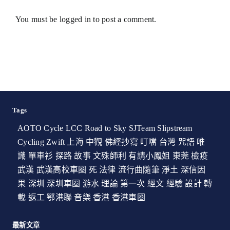
You must be
logged in
to post a comment.
Tags
AOTO Cycle
LCC
Road to Sky
SJTeam
Slipstream
Cycling
Zwift
上海
中觀
佛經抄寫
叮噹
台灣
咒語
唯
識
單車衫
探路
故事
文殊師利
有請小鳳姐
東莞
檢疫
武漢
武漢高校車圈
死
法律
流行曲隨筆
淨土
深信因
果
深圳
深圳車圈
游水
理論
第一次
經文
經驗
設計
轉
載
返工
鄂港聯
音樂
香港
香港車圈
最新文章