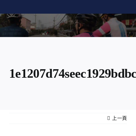
Skip
to
content
1e1207d74seec1929bdb
上一頁