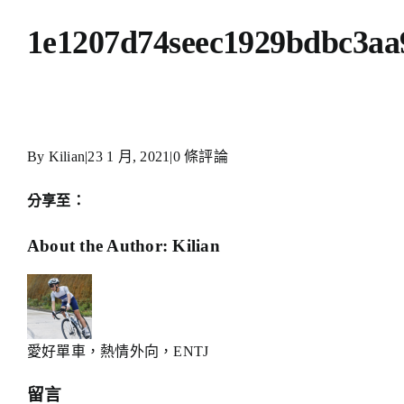
1e1207d74seec1929bdbc3aa
By
Kilian
|
23 1 月, 2021
|
0 條評論
分享至：
Facebook
X
Reddit
LinkedIn
WhatsApp
Telegram
Tumblr
Pinterest
Xing
Email:
About the Author:
Kilian
愛好單車，熱情外向，ENTJ
留言