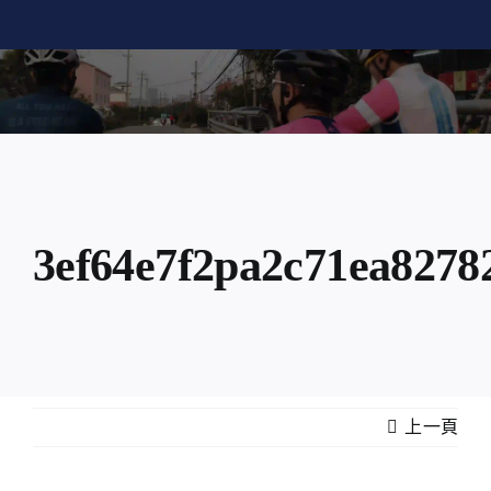
Skip
to
content
3ef64e7f2pa2c71ea8278
上一頁