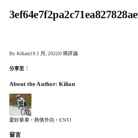
3ef64e7f2pa2c71ea827828a
By
Kilian
|
19 2 月, 2022
|
0 條評論
分享至：
Facebook
X
Reddit
LinkedIn
WhatsApp
Telegram
Tumblr
Pinterest
Xing
Email:
About the Author:
Kilian
愛好單車，熱情外向，ENTJ
留言