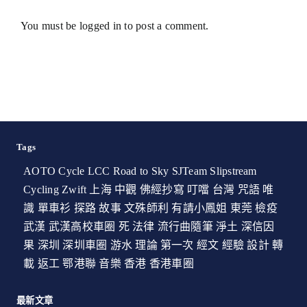
You must be
logged in
to post a comment.
Tags
AOTO Cycle
LCC
Road to Sky
SJTeam
Slipstream
Cycling
Zwift
上海
中觀
佛經抄寫
叮噹
台灣
咒語
唯
識
單車衫
探路
故事
文殊師利
有請小鳳姐
東莞
檢疫
武漢
武漢高校車圈
死
法律
流行曲隨筆
淨土
深信因
果
深圳
深圳車圈
游水
理論
第一次
經文
經驗
設計
轉
載
返工
鄂港聯
音樂
香港
香港車圈
最新文章