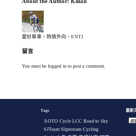
Facebook
X
Reddit
LinkedIn
WhatsApp
Telegram
Tumblr
Pinterest
Xing
Email:
About the Author:
Kilian
愛好單車，熱情外向，ENTJ
留言
You must be
logged in
to post a comment.
Tags
最新
AOTO Cycle
LCC
Road to Sky
SJTeam
Slipstream Cycling