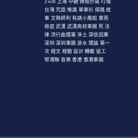
Zwift
上海
中觀
佛經抄寫
叮噹
台灣
咒語
唯識
單車衫
探路
故
事
文殊師利
有請小鳳姐
東莞
檢疫
武漢
武漢高校車圈
死
法
律
流行曲隨筆
淨土
深信因果
深圳
深圳車圈
游水
理論
第一
次
經文
經驗
設計
轉載
返工
鄂港聯
音樂
香港
香港車圈