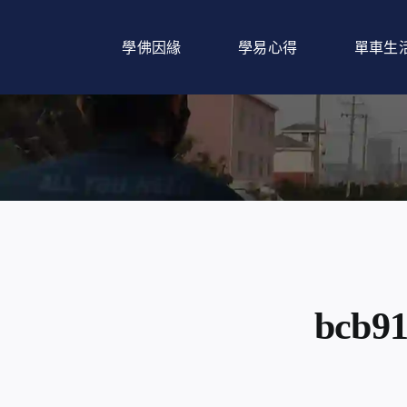
Skip
to
學佛因緣
學易心得
單車生
content
bcb91