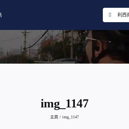
搜
活
索
結
果：
img_1147
主頁
img_1147