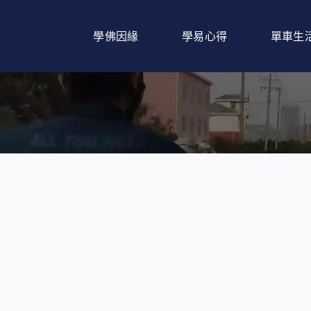
Skip
to
學佛因緣
學易心得
單車生
content