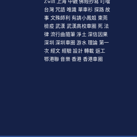
Zwift
上海
中觀
佛經抄寫
叮噹
台灣
咒語
唯識
單車衫
探路
故
事
文殊師利
有請小鳳姐
東莞
檢疫
武漢
武漢高校車圈
死
法
律
流行曲隨筆
淨土
深信因果
深圳
深圳車圈
游水
理論
第一
次
經文
經驗
設計
轉載
返工
鄂港聯
音樂
香港
香港車圈