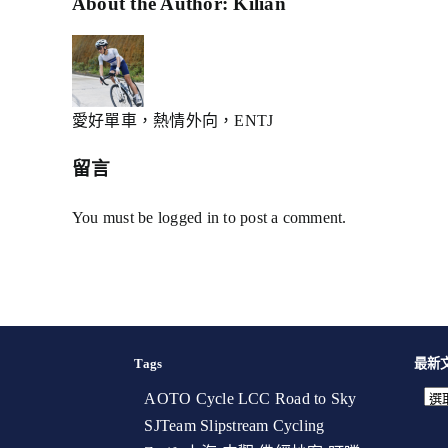
Facebook
X
Reddit
LinkedIn
WhatsApp
Telegram
Tumblr
Pinterest
Xing
Email:
About the Author:
Kilian
愛好單車，熱情外向，ENTJ
留言
You must be
logged in
to post a comment.
Tags
最新
AOTO Cycle
LCC
Road to Sky
SJTeam
Slipstream Cycling