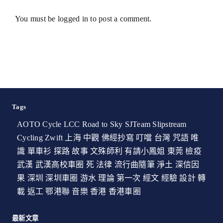
You must be
logged in
to post a comment.
Tags
AOTO Cycle
LCC
Road to Sky
SJTeam
Slipstream
Cycling
Zwift
上海
中觀
佛經抄寫
叮噹
台灣
咒語
唯
識
單車衫
探路
故事
文殊師利
有請小鳳姐
東莞
檢疫
武漢
武漢高校車圈
死
法律
流行曲隨筆
淨土
深信因
果
深圳
深圳車圈
游水
理論
第一次
經文
經驗
設計
轉
載
返工
鄂港聯
音樂
香港
香港車圈
最新文章