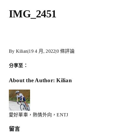
IMG_2451
By
Kilian
|
19 4 月, 2022
|
0 條評論
分享至：
Facebook
X
Reddit
LinkedIn
WhatsApp
Telegram
Tumblr
Pinterest
Xing
Email:
About the Author:
Kilian
愛好單車，熱情外向，ENTJ
留言