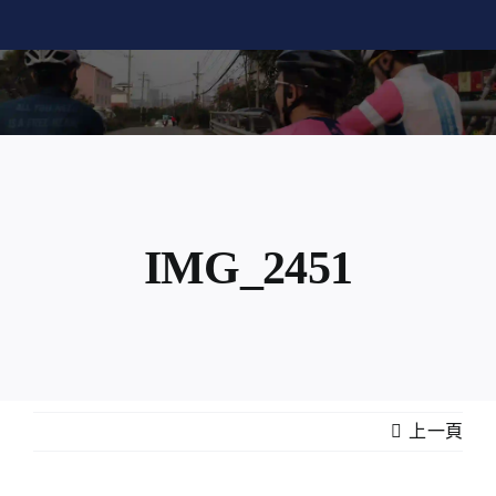
Skip
to
content
IMG_2451
上一頁