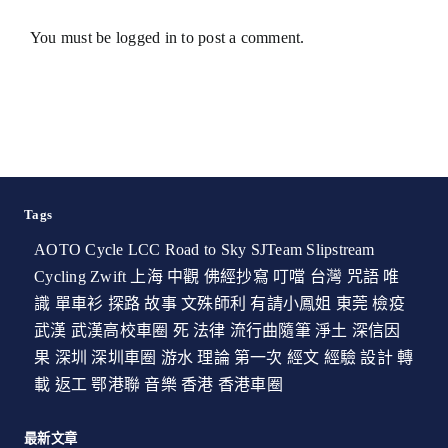
You must be
logged in
to post a comment.
Tags
AOTO Cycle
LCC
Road to Sky
SJTeam
Slipstream
Cycling
Zwift
上海
中觀
佛經抄寫
叮噹
台灣
咒語
唯
識
單車衫
探路
故事
文殊師利
有請小鳳姐
東莞
檢疫
武漢
武漢高校車圈
死
法律
流行曲隨筆
淨土
深信因
果
深圳
深圳車圈
游水
理論
第一次
經文
經驗
設計
轉
載
返工
鄂港聯
音樂
香港
香港車圈
最新文章