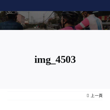
Skip
to
content
img_4503
上一頁