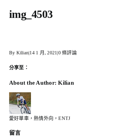
img_4503
By
Kilian
|
14 1 月, 2021
|
0 條評論
分享至：
Facebook
X
Reddit
LinkedIn
WhatsApp
Telegram
Tumblr
Pinterest
Xing
Email:
About the Author:
Kilian
愛好單車，熱情外向，ENTJ
留言