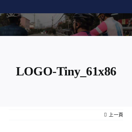
Skip
to
content
LOGO-Tiny_61x86
上一頁