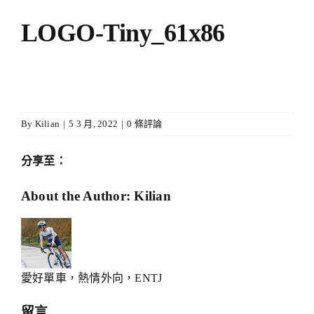
LOGO-Tiny_61x86
By
Kilian
|
5 3 月, 2022
|
0 條評論
分享至：
Facebook
X
Reddit
LinkedIn
WhatsApp
Telegram
Tumblr
Pinterest
Xing
Email:
About the Author:
Kilian
愛好單車，熱情外向，ENTJ
留言