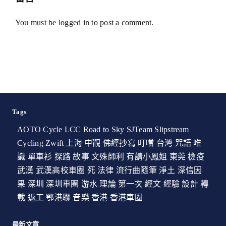
You must be
logged in
to post a comment.
Tags
AOTO Cycle
LCC
Road to Sky
SJTeam
Slipstream
Cycling
Zwift
上海
中觀
佛經抄寫
叮噹
台灣
咒語
唯
識
單車衫
探路
故事
文殊師利
有請小鳳姐
東莞
檢疫
武漢
武漢高校車圈
死
法律
流行曲隨筆
淨土
深信因
果
深圳
深圳車圈
游水
理論
第一次
經文
經驗
設計
轉
載
返工
鄂港聯
音樂
香港
香港車圈
最新文章