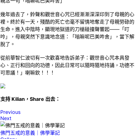
親念一句「嗡嘛呢巴美吽舍」
幾年過去了，鈴聲和觀世音心咒已經漸漸深深印到了母親的心
裡。終於有一天，殘酷的死亡也毫不留情地奪走了母親勞碌的
生命。進入中陰時，顯現地獄道的刀槍碰撞聲響起——「叮
呤」，母親突然下意識地念道：「嗡嘛呢巴美吽舍」，當下解
脫了。
從前華智仁波切有一次歡喜地告訴弟子：觀世音心咒本具發
心、正行和回向的功德，因此日常可以隨時隨地持誦，功德不
可思議！」喇嘛欽！！！
支持 Kilian，Share 出去：
Previous
Next
佛門五戒的意義｜佛學筆記