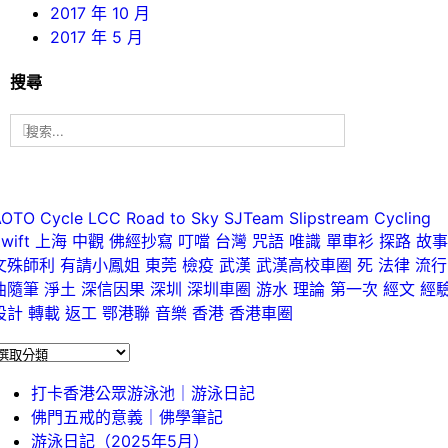
2017 年 10 月
2017 年 5 月
搜尋
搜
索
結
果：
ags
AOTO Cycle
LCC
Road to Sky
SJTeam
Slipstream Cycling
wift
上海
中觀
佛經抄寫
叮噹
台灣
咒語
唯識
單車衫
探路
故
文殊師利
有請小鳳姐
東莞
檢疫
武漢
武漢高校車圈
死
法律
流行
曲隨筆
淨土
深信因果
深圳
深圳車圈
游水
理論
第一次
經文
經
設計
轉載
返工
鄂港聯
音樂
香港
香港車圈
最新文章
打卡香港公眾游泳池｜游泳日記
佛門五戒的意義｜佛學筆記
游泳日記（2025年5月）