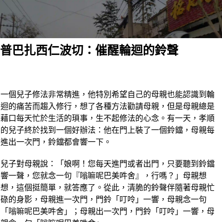
Skip
to
content
普巴扎西仁波切：催醒輪迴的鈴聲
一個兒子修法非常精進，他特別希望自己的母親也能認識到輪
迴的痛苦而趨入修行，想了各種方法勸請母親，但是母親總是
藉口每天忙於生活的瑣事，生不起修法的心念。有一天，孝順
的兒子終於找到一個好辦法：他在門上裝了一個鈴鐺，母親每
進出一次門，鈴鐺都會響一下。
兒子對母親說：「娘啊！您每天進門或者出門，只要聽到鈴鐺
響一聲，您就念一句『嗡嘛呢巴美吽舍』，行嗎？」母親想
想，這個挺簡單，就答應了。從此，清脆的鈴聲伴隨著母親忙
碌的身影，母親進一次門，門鈴「叮呤」一響，母親念一句
「嗡嘛呢巴美吽舍」；母親出一次門，門鈴「叮呤」一響，母