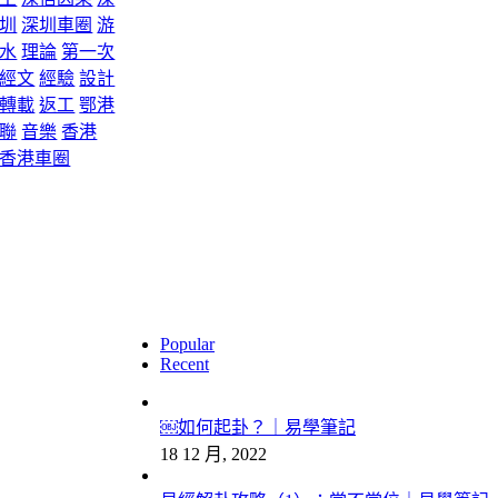
圳
深圳車圈
游
水
理論
第一次
經文
經驗
設計
轉載
返工
鄂港
聯
音樂
香港
香港車圈
最新文章
Popular
Recent
￼如何起卦？｜易學筆記
18 12 月, 2022