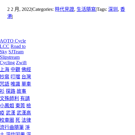
2 2 月, 2022
|
Categories:
時代見證
,
生活隨寫
|
Tags:
深圳
,
香
港
|
Tags
AOTO Cycle
LCC
Road to
Sky
SJTeam
Slipstream
Cycling
Zwift
上海
中觀
佛經
抄寫
叮噹
台灣
咒語
唯識
單車
衫
探路
故事
文殊師利
有請
小鳳姐
東莞
檢
疫
武漢
武漢高
校車圈
死
法律
流行曲隨筆
淨
土
深信因果
深