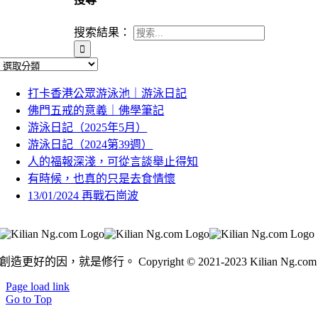
搜索結果：
打卡香港公眾游泳池｜游泳日記
佛門五戒的意義｜佛學筆記
游泳日記（2025年5月）
游泳日記（2024第39週）
人的福報深淺，可從言談舉止得知
有時候，也真的只是去食情懷
13/01/2024 再戰石崗波
繁簡轉換
創造更好的因，就是修行。 Copyright © 2021-2023 Kilian Ng.com
Page load link
Go to Top