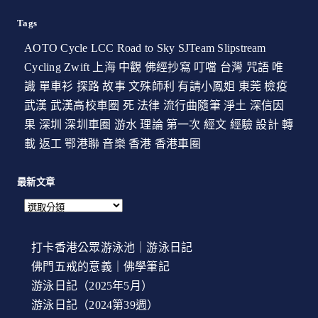
Tags
AOTO Cycle
LCC
Road to Sky
SJTeam
Slipstream
Cycling
Zwift
上海
中觀
佛經抄寫
叮噹
台灣
咒語
唯
識
單車衫
探路
故事
文殊師利
有請小鳳姐
東莞
檢疫
武漢
武漢高校車圈
死
法律
流行曲隨筆
淨土
深信因
果
深圳
深圳車圈
游水
理論
第一次
經文
經驗
設計
轉
載
返工
鄂港聯
音樂
香港
香港車圈
最新文章
打卡香港公眾游泳池｜游泳日記
佛門五戒的意義｜佛學筆記
游泳日記（2025年5月）
游泳日記（2024第39週）