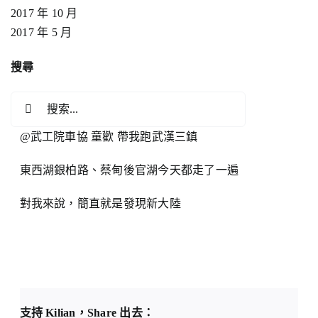
2017 年 10 月
2017 年 5 月
搜尋
搜
索
@武工院車協 童歡 帶我跑武漢三鎮
結
果：
東西湖銀柏路、蔡甸後官湖今天都走了一遍
對我來說，簡直就是發現新大陸
支持 Kilian，Share 出去：