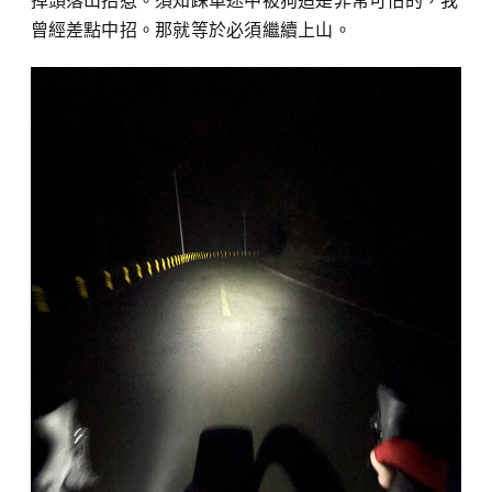
掉頭落山招惹。須知踩車途中被狗追是非常可怕的，我
曾經差點中招。那就等於必須繼續上山。