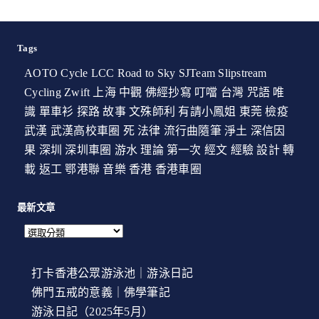
Tags
AOTO Cycle
LCC
Road to Sky
SJTeam
Slipstream
Cycling
Zwift
上海
中觀
佛經抄寫
叮噹
台灣
咒語
唯
識
單車衫
探路
故事
文殊師利
有請小鳳姐
東莞
檢疫
武漢
武漢高校車圈
死
法律
流行曲隨筆
淨土
深信因
果
深圳
深圳車圈
游水
理論
第一次
經文
經驗
設計
轉
載
返工
鄂港聯
音樂
香港
香港車圈
最新文章
打卡香港公眾游泳池｜游泳日記
佛門五戒的意義｜佛學筆記
游泳日記（2025年5月）