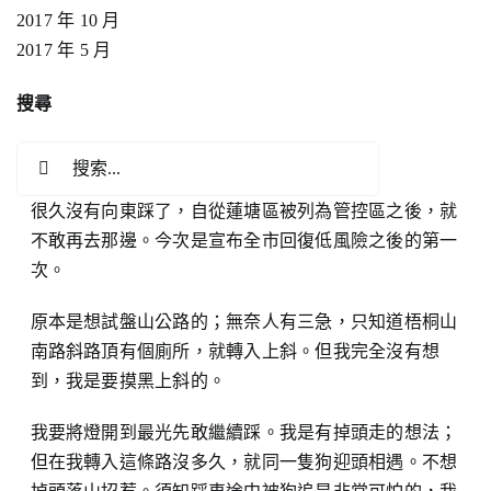
2017 年 10 月
2017 年 5 月
搜尋
搜
索
很久沒有向東踩了，自從蓮塘區被列為管控區之後，就
結
不敢再去那邊。今次是宣布全市回復低風險之後的第一
果：
次。
原本是想試盤山公路的；無奈人有三急，只知道梧桐山
南路斜路頂有個廁所，就轉入上斜。但我完全沒有想
到，我是要摸黑上斜的。
我要將燈開到最光先敢繼續踩。我是有掉頭走的想法；
但在我轉入這條路沒多久，就同一隻狗迎頭相遇。不想