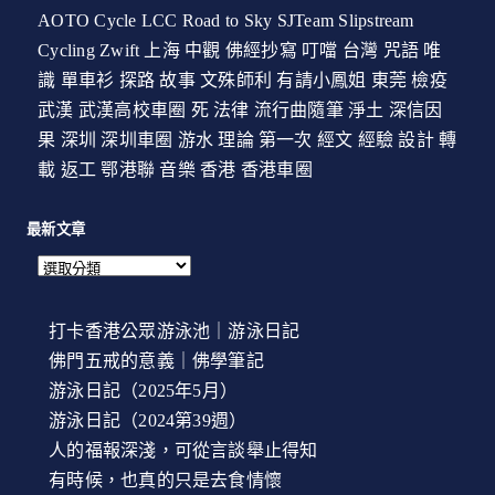
AOTO Cycle
LCC
Road to Sky
SJTeam
Slipstream
Cycling
Zwift
上海
中觀
佛經抄寫
叮噹
台灣
咒語
唯
識
單車衫
探路
故事
文殊師利
有請小鳳姐
東莞
檢疫
武漢
武漢高校車圈
死
法律
流行曲隨筆
淨土
深信因
果
深圳
深圳車圈
游水
理論
第一次
經文
經驗
設計
轉
載
返工
鄂港聯
音樂
香港
香港車圈
最新文章
打卡香港公眾游泳池｜游泳日記
佛門五戒的意義｜佛學筆記
游泳日記（2025年5月）
游泳日記（2024第39週）
人的福報深淺，可從言談舉止得知
有時候，也真的只是去食情懷