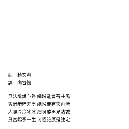
曲：趙文海
詞：向雪懷
無法訴說心聲 總盼能會有共鳴
雲過暗暗天陰 總盼能有天再清
人際冷冷冰冰 總盼能再見熱誠
貧富賜予一生 可怪誰原是註定