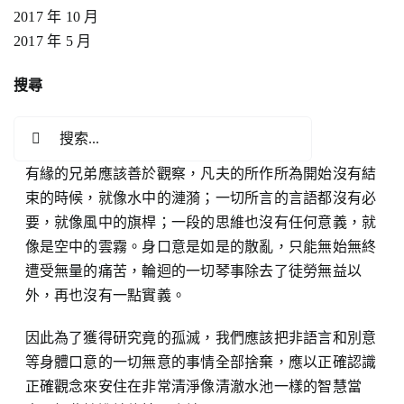
2017 年 10 月
2017 年 5 月
搜尋
搜
索
有緣的兄弟應該善於觀察，凡夫的所作所為開始沒有結
結
束的時候，就像水中的漣漪；一切所言的言語都沒有必
果：
要，就像風中的旗桿；一段的思維也沒有任何意義，就
像是空中的雲霧。身口意是如是的散亂，只能無始無終
遭受無量的痛苦，輪迴的一切琴事除去了徒勞無益以
外，再也沒有一點實義。
因此為了獲得研究竟的孤滅，我們應該把非語言和別意
等身體口意的一切無意的事情全部捨棄，應以正確認識
正確觀念來安住在非常清淨像清澈水池一樣的智慧當