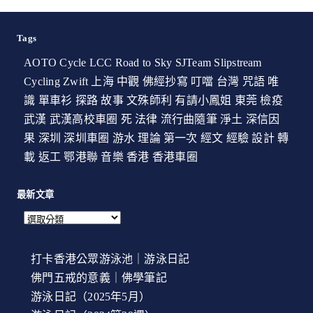
Tags
AOTO Cycle
LCC
Road to Sky
SJTeam
Slipstream
Cycling
Zwift
上海
中觀
佛經抄寫
叮噹
台灣
咒語
唯
識
單車衫
探路
故事
文殊師利
有請小鳳姐
東莞
檢疫
武漢
武漢高校車圈
死
法律
流行曲隨筆
淨土
深信因
果
深圳
深圳車圈
游水
理論
第一次
經文
經驗
設計
轉
載
返工
鄂港聯
音樂
香港
香港車圈
最新文章
打卡香港公眾游泳池｜游泳日記
佛門五戒的意義｜佛學筆記
游泳日記（2025年5月）