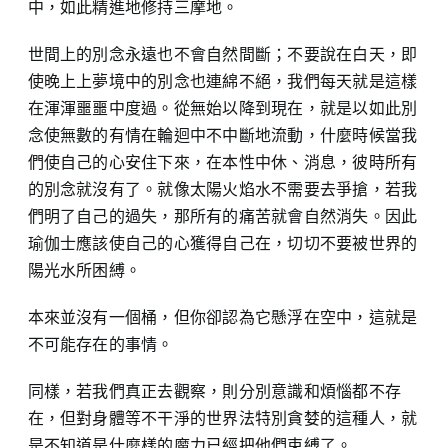
中，如此精進地修持三摩地。
世間上的別念永遠也不會自然間斷；不要說在白天，即
使晚上上夢境中的別念也連綿不絕，我們每天就是這樣
在渾渾噩噩中度過。從無始以降到現在，就是以如此別
念使無數的有情在輪迴中不中斷地流動，什麼時候當我
們使自己的心安住下來，在本性中休、消息，彼時所有
的別念就沒有了。就像太陽火焰水不需要去爭搶，若我
們明了自己的過失，那所有的痛苦就會自然消失。因此
瑜伽士應該使自己的心獲得自己在，切切不要被世界的
陽光水所困縛。
本來並沒有一個桶，但你卻認為它懸浮在空中，這就是
不可能存在的事情。
同樣，若我們真正去觀察，則分別意識和煩惱都不存
在，但對身體等不干淨的世界法特別貪婪的這種人，就
是不知道是什麼樣的魔力已經把他們束縛了。