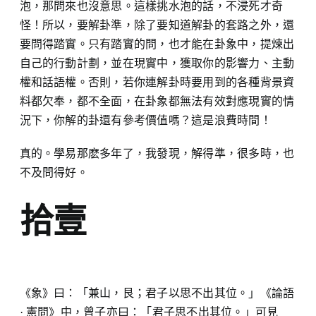
泡，那問來也沒意思。這樣挑水泡的話，不浸死才奇
怪！所以，要解卦準，除了要知道解卦的套路之外，還
要問得踏實。只有踏實的問，也才能在卦象中，提煉出
自己的行動計劃，並在現實中，獲取你的影響力、主動
權和話語權。否則，若你連解卦時要用到的各種背景資
料都欠奉，都不全面，在卦象都無法有效對應現實的情
況下，你解的卦還有參考價值嗎？這是浪費時間！
真的。學易那麽多年了，我發現，解得準，很多時，也
不及問得好。
拾壹
《象》曰：「兼山，艮；君子以思不出其位。」《論語
· 憲問》中，曾子亦曰：「君子思不出其位。」可見