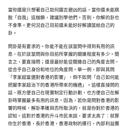
當你還是只想著自己如何趨吉避凶的話，當你還未能跳
脫「自我」這枷鎖，建議別學他們。否則，你解的卦也
不會準。更何況自己目前還未能好好解讀筮給自己的
卦。
問卦是有要求的。你能不能在該筮問中得到有用的訊
息，在於該筮問與你目前所掌握的關連程度有多少。簡
言之，要直接問；還是最好能從關連自己的角度去問，
從合乎自己身份和地位的角度問。舉一例，即與其問
「李家超當選對香港的影響」，倒不如問「自己如何能
把握李家超治下的香港所帶來的機遇」。這樣直接問的
話，既方便自己在現實制定行動計劃，也方便自己在解
卦時掌握最多有用的訊息。因為，若你是問對香港的影
響的時候，解卦準確與否所取決的，就是你對於香港的
認知。這對於香港的升斗市民來說，要求太高了：就算
你生於香港，長於香港，香港政制的運行，內部利益團