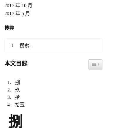
2017 年 10 月
2017 年 5 月
搜尋
搜
索
結
本文目錄
Toggle Table of Content
果：
捌
玖
拾
拾壹
捌