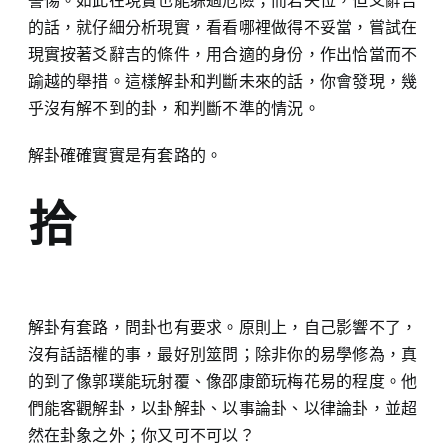
警惕。如此在現實也能躲過危險；而若失位，但爻辭吉
的話，就仔細分析現實，看看哪裡做得不妥當，嘗試在
現實按著爻辭吉的條件，用合適的身份，作出恰當而不
踰越的舉措。這樣解卦和判斷未來的話，你會發現，幾
乎沒有解不到的卦，和判斷不準的情況。
解卦確確實實是有套路的。
拾
解卦有套路，問卦也有要求。原則上，自己影響不了，
沒有話語權的事，最好別筮問；除非你的易學修為，真
的到了像郭璞能玩射覆、像邵康節玩梅花易的程度。他
們能客觀解卦，以卦解卦、以事論卦、以律論卦，並超
然在卦象之外；你又可不可以？