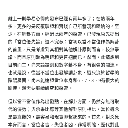
離上一則學易心得的發布已經有兩年多了；在這兩年
多，更多的是反覆驗證和實踐自己所發現和歸納的。至
少，在解卦方面，經過此兩年的探索，已發現原先提出
的「當位優先論」還不究竟：當初以當不當位作為解卦
的首重，只是考慮到其相對其他解卦原則而言，較無爭
議、而且原則較為明確和更普適而已。然而，此猜想到
目前而言，尚未論證到和數字卦本身，有很強的關連。
也就是說，從當不當位出發解讀卦象，還只流於哲學的
陰陽層面，尚未能論證當位本身和6、7、8、9有很大的
關連。還需要繼續研究和探索。
但以當不當位作為出發點，在解卦方面，仍然有無可取
代的優勢；與承乘比應等其他解卦原則相比，當位概念
是最直觀的，最容易和現實聯繫起來的。首先，對爻象
本身而言，當位者吉，失位者凶，非常明確，歷代對此