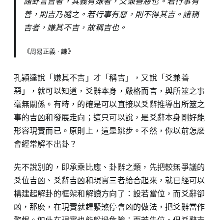
諸卦言吉者，其義有嫌者，爻兼善惡也。若行事有
善，則吉乃隨之。若行事有惡，則不得其吉。諸稱
吉者，嫌其不吉，故稱吉也。
《周易正義 · 謙》
孔穎達說「嫌其不吉」才「稱吉」，又說「爻兼善
惡」，就可以知道，爻辭本身，嚴格而言，與所筮之事
毫無關係。有時，的確是可以直接以爻辭推導出所筮之
事的吉凶和發展走向；這只可以說，是爻辭本身剛好能
形容現實而已。原則上，這是跳步。不然，你以前怎麽
會經常解不出卦？
先不說別的，即承乘比應、卦辭之類，先把較無爭議的
爻位吉凶、爻辭吉凶和現實三者給合起來，就已經可以
構建起解卦的框架和解讀方向了：設若當位，而爻辭卻
凶，那麽，在現實就趕緊煞停會凶的做法，把爻辭當作