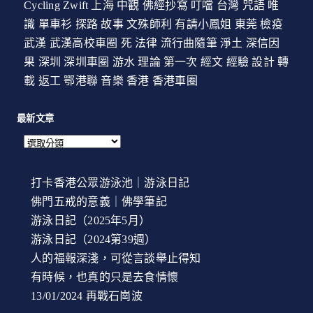
Cycling
Zwift
上海
中觀
佛經抄寫
叮噹
台灣
咒語
唯
識
單車衫
探路
故事
文殊師利
有請小鳳姐
東莞
檢疫
武漢
武漢高校車圈
死
法律
流行曲隨筆
淨土
深信因
果
深圳
深圳車圈
游水
理論
第一次
經文
經驗
設計
轉
載
返工
鄂港聯
音樂
香港
香港車圈
最新文章
打卡香港公眾游泳池｜游泳日記
佛門五戒的意義｜佛學筆記
游泳日記（2025年5月）
游泳日記（2024第39週）
人的福報深淺，可從言談舉止得知
有時候，也真的只是去食情懷
13/01/2024 再戰石崗波