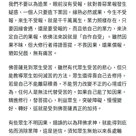
我們不要以為造業，眼前沒有受報，就對善惡業報發生
疑惑，一個人只要造下業因，緣熟必然感果，今生不受
報，來生不受報，就是千千萬萬生，業力照樣存在，只
要因緣會遇，還是要受報的，而且依自己的業力，來決
定自己的果報，依佛法來說就是「自作自受」。雖然因
果不昧，但大修行者得證菩提，不畏因果，還果償報，
猶如兒戲，無有痛苦。
佛菩薩見到眾生受苦，雖然有代眾生受苦的悲心，但只
能教導眾生如何滅苦的方法，眾生還得靠自己去修持，
若是自己不能離惡積善，不能努力改變不正的心境或行
為，任何人是無法代替受苦的。如果自己能了知因果，
精進修行，發菩提心，利益眾生，突破障礙，慢慢變
好、轉好，這就是受到佛菩薩真正的加持。
有些眾生不明因果，錯誤的以為拜佛求神，就能得到庇
佑而消除業障，這是迷信。須知眾生無始以來長處輪