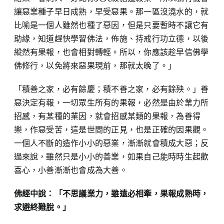
讓惡業種子早日成熟，早受惡果。那一區沒澆水的，就
比喻是一個人雖然也種了惡因，但是只要暫時不讓它有
助緣，知道趕快學習佛法，佈施、持戒行功立德，以後
縱然有果報，也會相對轉輕。所以，你應該趁早信佛學
佛修行，以免將來惡果現前，那就太晚了。」
「積善之家，必有餘慶；積不善之家，必有餘殃。」善
惡決定有報，一切眾生所有的果報，必然是由於業力所
招感，有某種的業因，就會招感某類的果報，為善得
樂，作惡受苦，這是世間的正見，也是正確的因果觀。
一個人不斷的造作小小的惡業，漸漸就會積成大惡；反
過來說，雖然只是小小的善業，如果自己能時時生起歡
喜心，小善漸漸也會成為大善。
佛經中說：「不思議業力，雖遠必相牽，果報成熟時，
求避終難脫。」