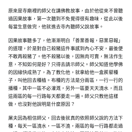
原來是寺廟裡的師父在講佛教故事，由於他從來不曾聽
過因果故事，第一次聽到不免覺得很有趣味，從此以後
每當生意做完，他就進去寺內聽師父說故事。
因果故事聽多了，他漸漸明白「善業善報，惡業惡報」
的道理，於是對自己殺豬這件事感到內心不安，最後便
不敢再殺豬了。他不殺豬以後，因無肉可賣，無法作生
意，不知如何是好？只得去請示師父。師父知道他學佛
的因緣快成熟了，為了教化他，就拿給他一盒蒺藜種
子，叫他回去種植。布種的方法是分兩區，一行一行的
播種，其中一區不必灌溉，另外一區要天天澆水，而且
這兩區的每一行路每天都要走一遍。師父只教他這樣
做，也沒對他說明是什麼原因？
屠夫因為相信師父，回去後就真的依照師父說的方法下
種，每天一區澆水，一區不澆，兩區的每一行路都走過