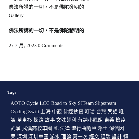
佛法所講的一切，不是佛陀發明的
Gallery
佛法所講的一切，不是佛陀發明的
27 7 月, 2023
|
0 Comments
Tags
AOTO Cycle
LCC
Road to Sky
SJTeam
Slipstream
Cycling
Zwift
上海
中觀
佛經抄寫
叮噹
台灣
咒語
唯
識
單車衫
探路
故事
文殊師利
有請小鳳姐
東莞
檢疫
武漢
武漢高校車圈
死
法律
流行曲隨筆
淨土
深信因
果
深圳
深圳車圈
游水
理論
第一次
經文
經驗
設計
轉