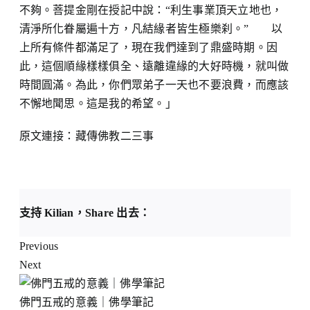
不夠。菩提金剛在授記中說：“利生事業頂天立地也，
清淨所化眷屬遍十方，凡結緣者皆生極樂刹。” 以
上所有條件都滿足了，現在我們達到了鼎盛時期。因
此，這個順緣樣樣俱全、遠離違緣的大好時機，就叫做
時間圓滿。為此，你們眾弟子一天也不要浪費，而應該
不懈地聞思。這是我的希望。」
原文連接：
藏傳佛教二三事
支持 Kilian，Share 出去：
Previous
Next
佛門五戒的意義｜佛學筆記