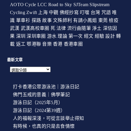
AOTO Cycle
LCC
Road to Sky
SJTeam
Slipstream
Cycling
Zwift
上海
中觀
佛經抄寫
叮噹
台灣
咒語
唯
識
單車衫
探路
故事
文殊師利
有請小鳳姐
東莞
檢疫
武漢
武漢高校車圈
死
法律
流行曲隨筆
淨土
深信因
果
深圳
深圳車圈
游水
理論
第一次
經文
經驗
設計
轉
載
返工
鄂港聯
音樂
香港
香港車圈
最新文章
打卡香港公眾游泳池｜游泳日記
佛門五戒的意義｜佛學筆記
游泳日記（2025年5月）
游泳日記（2024第39週）
人的福報深淺，可從言談舉止得知
有時候，也真的只是去食情懷