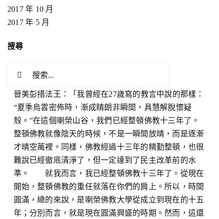
2017 年 10 月
2017 年 5 月
搜尋
搜
索
晉美彭措法王：「我曾經在27歲寫的教言中說的那樣：
結
“夏季烏雲密佈時，漸成睛朗非瞬間，具慧解脫懷疑
果：
殼。”在這個喇榮山谷，我們已經整頓佛教十三年了。
整頓佛教就像陰天的時候，不是一瞬間放晴，而是逐漸
才晴空萬裡。同樣，佛教經過十三年的精勤整頓，也很
難說已經徹底清淨了，但一定達到了民主改革前的水
準。 就我而言，我已經整頓佛教十三年了。從現在
開始，整頓佛教的重任就落在你們的肩上。所以，時間
圓滿，總的來說，是喇榮佛教大學從成立到現在的十五
年；分別而言，就是現在圓滿興盛的時期。然而，這還