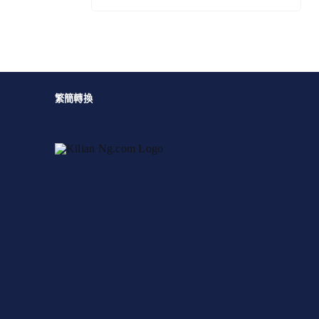
索
結
果：
繁簡轉換