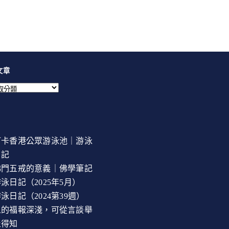
文章
打卡香港公眾游泳池｜游泳
日記
佛門五戒的意義｜佛學筆記
泳日記（2025年5月）
泳日記（2024第39週）
人的福報深淺，可從言談舉
止得知