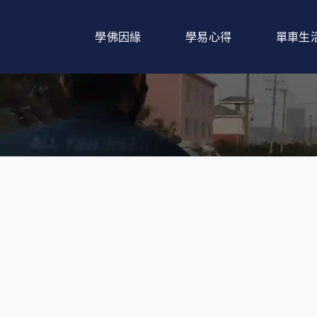
Skip
to
學佛因緣
學易心得
單車生
content