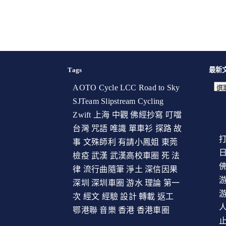
Tags
最新
AOTO Cycle
LCC
Road to Sky
SJTeam
Slipstream Cycling
Zwift
上海
中觀
佛經抄寫
叮噹
台灣
咒語
唯識
單車衫
探路
故
事
文殊師利
有請小鳳姐
東莞
檢疫
武漢
武漢高校車圈
死
法
律
流行曲隨筆
淨土
深信因果
游
深圳
深圳車圈
游水
理論
第一
游
次
經文
經驗
設計
轉載
返工
鄂港聯
音樂
香港
香港車圈