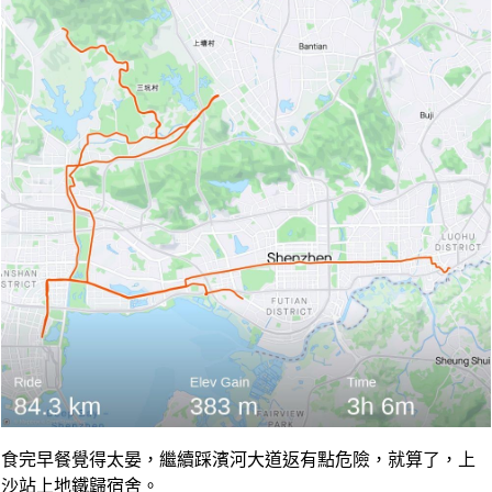
食完早餐覺得太晏，繼續踩濱河大道返有點危險，就算了，上
沙站上地鐵歸宿舍。