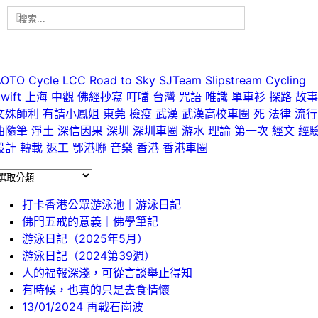
搜
索
結
果：
ags
AOTO Cycle
LCC
Road to Sky
SJTeam
Slipstream Cycling
wift
上海
中觀
佛經抄寫
叮噹
台灣
咒語
唯識
單車衫
探路
故
文殊師利
有請小鳳姐
東莞
檢疫
武漢
武漢高校車圈
死
法律
流行
曲隨筆
淨土
深信因果
深圳
深圳車圈
游水
理論
第一次
經文
經
設計
轉載
返工
鄂港聯
音樂
香港
香港車圈
最新文章
打卡香港公眾游泳池｜游泳日記
佛門五戒的意義｜佛學筆記
游泳日記（2025年5月）
游泳日記（2024第39週）
人的福報深淺，可從言談舉止得知
有時候，也真的只是去食情懷
13/01/2024 再戰石崗波