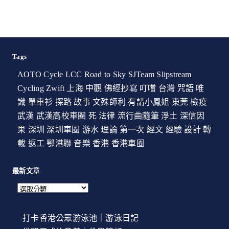
Tags
AOTO Cycle
LCC
Road to Sky
SJTeam
Slipstream
Cycling
Zwift
上海
中觀
佛經抄寫
叮噹
台灣
咒語
唯
識
單車衫
探路
故事
文殊師利
有請小鳳姐
東莞
檢疫
武漢
武漢高校車圈
死
法律
流行曲隨筆
淨土
深信因
果
深圳
深圳車圈
游水
理論
第一次
經文
經驗
設計
轉
載
返工
鄂港聯
音樂
香港
香港車圈
最新文章
打卡香港公眾游泳池｜游泳日記