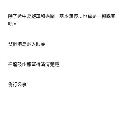
除了途中要避車和過閘，基本無停…也算是一腳踩完
吧。
整個港島盡入眼簾
連龍鼓州都望得清清楚楚
例行公事