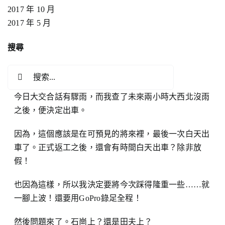
2017 年 10 月
2017 年 5 月
搜尋
搜
索
今日大交合話有驟雨，而我查了未來兩小時大西北沒雨
結
之後，便決定出車。
果：
因為，這個應該是在可預見的將來裡，最後一次白天出
車了。正式返工之後，還會有時間白天出車？除非放
假！
也因為這樣，所以我決定要將今次踩得隆重一些……就
一腳上波！還要用GoPro錄足全程！
然後問題來了。石崗上？還是田夫上？