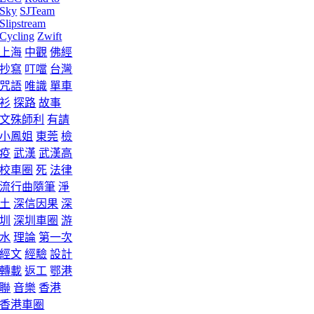
Sky
SJTeam
Slipstream
Cycling
Zwift
上海
中觀
佛經
抄寫
叮噹
台灣
咒語
唯識
單車
衫
探路
故事
文殊師利
有請
小鳳姐
東莞
檢
疫
武漢
武漢高
校車圈
死
法律
流行曲隨筆
淨
土
深信因果
深
圳
深圳車圈
游
水
理論
第一次
經文
經驗
設計
轉載
返工
鄂港
聯
音樂
香港
香港車圈