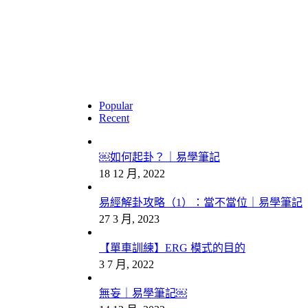
最新文章
Popular
Recent
￼如何起卦？｜易學筆記
18 12 月, 2022
易經解卦攻略（1）：當不當位｜易學筆記
27 3 月, 2023
【單車訓練】ERG 模式的目的
3 7 月, 2022
無妄｜易學筆記￼