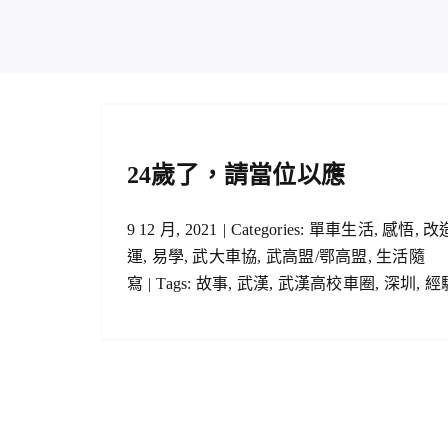
應
聯盟，就交給你們了（3）
高盟/鄂高盟
單車生活
武高盟/鄂高盟
管理經驗
24歲了，請當位以應
9 12 月, 2021
|
Categories:
單車生活
,
感悟
,
改
運
,
易學
,
武大車協
,
武高盟/鄂高盟
,
生活隨
寫
|
Tags:
故事
,
武漢
,
武漢高校車圈
,
深圳
,
經
聯盟，就交給你們了（2）
單車生活
武高盟/鄂高盟
管理經驗