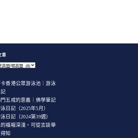
文章
打卡香港公眾游泳池｜游泳
日記
佛門五戒的意義｜佛學筆記
泳日記（2025年5月）
泳日記（2024第39週）
人的福報深淺，可從言談舉
止得知