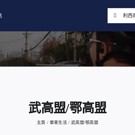
搜
活
索
結
果：
武高盟/鄂高盟
主頁
單車生活
武高盟/鄂高盟