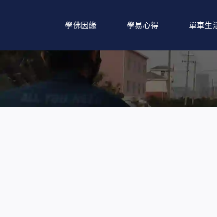
Skip
to
學佛因緣
學易心得
單車生
content