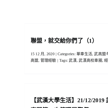
1）
其實，我也只是一個程序
驗
單車生活
武大車協
武高盟/鄂高盟
武高聯
管理
聯盟，就交給你們了（1）
15 12 月, 2020
|
Categories:
單車生活
,
武高盟/
高盟
,
管理經驗
|
Tags:
武漢
,
武漢高校車圈
,
019 武
【武漢大學生活】23/11/2019
餐
農招新
單車生活
武高盟/鄂高盟
【武漢大學生活】21/12/2019 