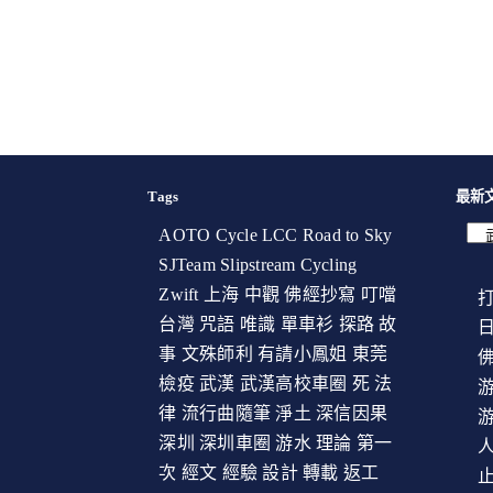
Tags
最新
AOTO Cycle
LCC
Road to Sky
SJTeam
Slipstream Cycling
Zwift
上海
中觀
佛經抄寫
叮噹
台灣
咒語
唯識
單車衫
探路
故
事
文殊師利
有請小鳳姐
東莞
檢疫
武漢
武漢高校車圈
死
法
游
律
流行曲隨筆
淨土
深信因果
游
深圳
深圳車圈
游水
理論
第一
次
經文
經驗
設計
轉載
返工