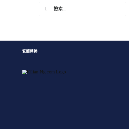
搜
索
結
果：
繁簡轉換